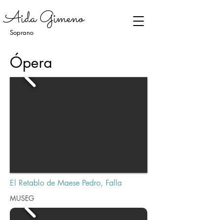
Aida Gimeno
Soprano
​Ópera
El Retablo de Maese Pedro, Falla
MUSEG